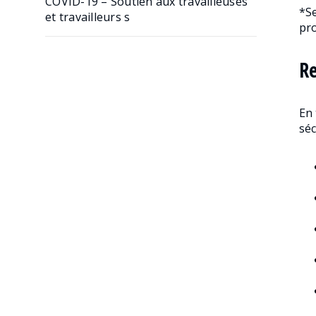
COVID-19 – Soutien aux travailleuses
*Se
et travailleurs s
pro
Re
En 
séc