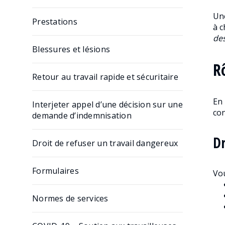
Le processus de réclamation
Une
Demande d’indemnisation pour perte
Prestations
à c
auditive
des
Firefighter Cancer Presumption
Blessures et lésions
Direct deposit form
R
Retour au travail rapide et sécuritaire
Feuillet T5007 – Imprimé fiscalPublished
page
En 
Interjeter appel d’une décision sur une
con
demande d’indemnisation
Dr
Droit de refuser un travail dangereux
Formulaires
Vou
Normes de services