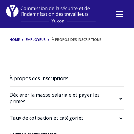
Registration
HOME
EMPLOYEUR
À PROPOS DES INSCRIPTIONS
À propos des inscriptions
Déclarer la masse salariale et payer les
primes
À propos de la déclaration de la masse
salariale et du paiement des primes
Taux de cotisation et catégories
À propos des taux de cotisation et catégories
Déclaration de la masse salariale