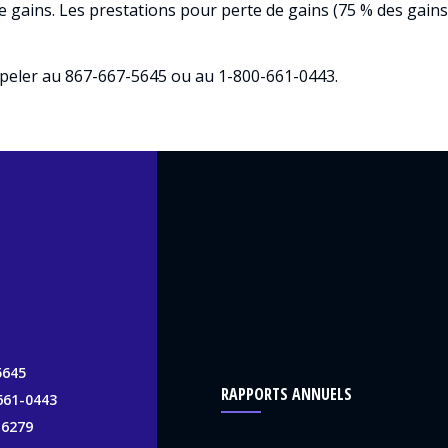
 gains. Les prestations pour perte de gains (75 % des gains 
appeler au 867-667-5645 ou au 1-800-661-0443.
5645
RAPPORTS ANNUELS
661-0443
-6279