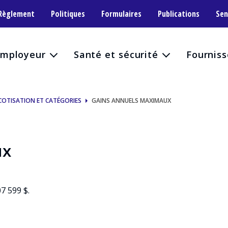
 Règlement
Politiques
Formulaires
Publications
Sen
mployeur
Santé et sécurité
Fourniss
COTISATION ET CATÉGORIES
GAINS ANNUELS MAXIMAUX
ux
7 599 $.