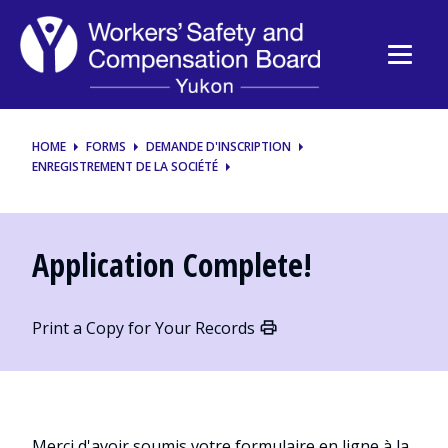
Workers’
Safety
and
Compensation
HOME
FORMS
DEMANDE D'INSCRIPTION
ENREGISTREMENT DE LA SOCIÉTÉ
Board
Application Complete!
Print a Copy for Your Records
Merci d'avoir soumis votre formulaire en ligne à la